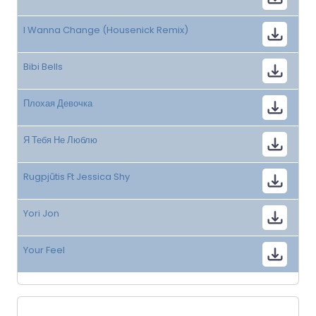
I Wanna Change (Housenick Remix)
Bibi Bells
Плохая Девочка
Я Тебя Не Люблю
Rugpjūtis Ft Jessica Shy
Yori Jon
Your Feel